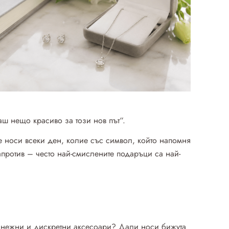
аш нещо красиво за този нов път“.
е носи всеки ден, колие със символ, който напомня
апротив – често най-смислените подаръци са най-
ча нежни и дискретни аксесоари? Дали носи бижута