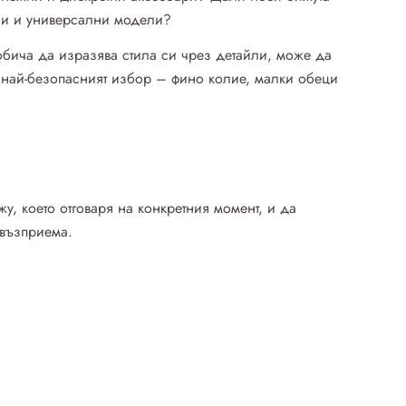
ни и универсални модели?
 обича да изразява стила си чрез детайли, може да
а най-безопасният избор – фино колие, малки обеци
у, което отговаря на конкретния момент, и да
 възприема.