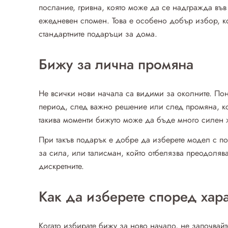
послание, гривна, която може да се надгражда във 
ежедневен спомен. Това е особено добър избор, ко
стандартните подаръци за дома.
Бижу за лична промяна
Не всички нови начала са видими за околните. Пон
период, след важно решение или след промяна, ко
такива моменти бижуто може да бъде много силен же
При такъв подарък е добре да изберете модел с по
за сила, или талисман, който отбелязва преодоляв
дискретните.
Как да изберете според хара
Когато избирате бижу за ново начало, не започвай