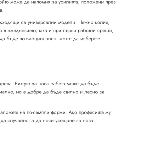
 който може да напомня за усилията, положени през
а.
подходящи са универсални модели. Нежно колие,
о в ежедневието, така и при първи работни срещи,
 да бъде по-емоционален, може да изберете
дкрепа. Бижуто за нова работа може да бъде
иално, но е добре да бъде стилно и лесно за
 заложете на по-семпли форми. Ако професията му
жда случайно, а да носи усещане за нова