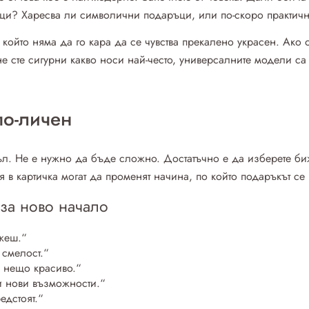
еци? Харесва ли символични подаръци, или по-скоро практич
 който няма да го кара да се чувства прекалено украсен. Ако
е сте сигурни какво носи най-често, универсалните модели с
по-личен
ъл. Не е нужно да бъде сложно. Достатъчно е да изберете биж
 в картичка могат да променят начина, по който подаръкът се
за ново начало
жеш.“
 смелост.“
м нещо красиво.“
и нови възможности.“
едстоят.“