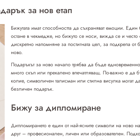
дарък за нов етап
Бижутата имат способността да съхраняват емоции. Един 
остане в чекмедже, но бижуто се носи, вижда се и често
дискретно напомняне за постигната цел, за подкрепа от
ново.
Подаръкът за ново начало трябва да бъде едновременно
много скъп или прекалено впечатляващ. По-важно е да 
колие, символичен талисман или стилна висулка могат да
безличен подарък.
Бижу за дипломиране
Дипломирането е един от най-ясните символи на ново на
друг – професионален, личен или образователен. Подх