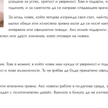
усещане за успех, зрялост и увереност. Това е подарък,
годините, и за смелостта да се направи следващата крачк
За млад човек, който тепърва изгражда своя стил, най-
малки обеци или изчистена гривна могат да се носят какт
интервюта или официални поводи. Ако искате подаръкът
ключ или друго значение, което отговаря на човека.
ие. Това е момент, в който човек има нужда от увереност и по
ст и нови възможности. То не трябва да бъде прекалено офиц
или елегантна гривна. Ако човекът работи в по-делова среда,
модел с по-отличителен детайл. Важното е бижуто да не изгле