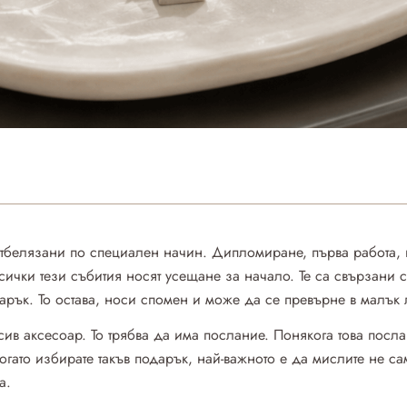
отбелязани по специален начин. Дипломиране, първа работа, 
ички тези събития носят усещане за начало. Те са свързани 
рък. То остава, носи спомен и може да се превърне в малък 
ив аксесоар. То трябва да има послание. Понякога това посла
гато избирате такъв подарък, най-важното е да мислите не сам
а.