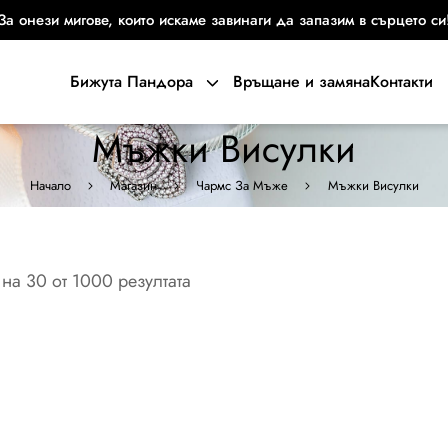
За онези мигове, които искаме завинаги да запазим в сърцето си
Бижута Пандора
Връщане и замяна
Контакти
Мъжки Висулки
Начало
Магазин
Чармс За Мъже
Мъжки Висулки
на 30 от 1000 резултата