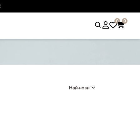
!
0
0
Най-нови