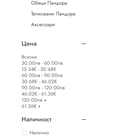
Обеци Пандора
Талисмани Пандора
Аксесоари
Всички бижута
Цена
Денят на мама
Свети Валентин
Всички
30.00лв - 60.00лв
Снежна зима
15.34€ - 30.68€
Честит рожден ден
60.00лв - 90.00лв
30.68€ - 46.02€
90.00лв - 120.00лв
46.02€ - 61.36€
120.00лв +
61.36€ +
Наличност
Налично