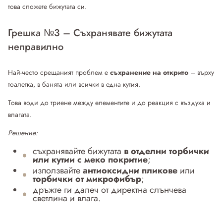
това сложете бижутата си.
Грешка №3 – Съхранявате бижутата
неправилно
Най-често срещаният проблем е
съхранение на открито
– върху
тоалетка, в банята или всички в една кутия.
Това води до триене между елементите и до реакция с въздуха и
влагата.
Решение:
съхранявайте бижутата
в отделни торбички
или кутии с меко покритие
;
използвайте
антиоксидни пликове
или
торбички от микрофибър
;
дръжте ги далеч от директна слънчева
светлина и влага.