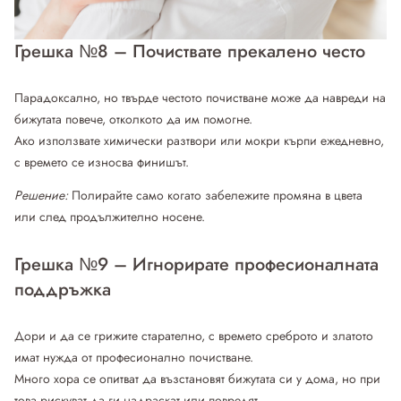
Грешка №8 – Почиствате прекалено често
Парадоксално, но твърде честото почистване може да навреди на
бижутата повече, отколкото да им помогне.
Ако използвате химически разтвори или мокри кърпи ежедневно,
с времето се износва финишът.
Решение:
Полирайте само когато забележите промяна в цвета
или след продължително носене.
Грешка №9 – Игнорирате професионалната
поддръжка
Дори и да се грижите старателно, с времето среброто и златото
имат нужда от професионално почистване.
Много хора се опитват да възстановят бижутата си у дома, но при
това рискуват да ги надраскат или повредят.