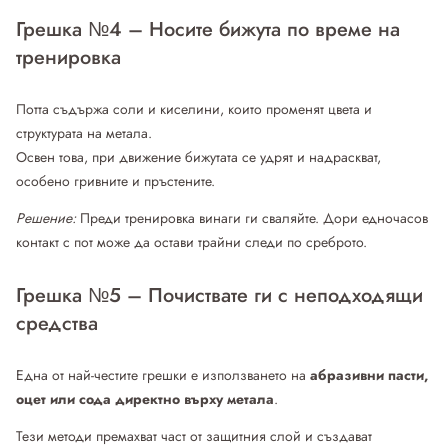
Грешка №4 – Носите бижута по време на
тренировка
Потта съдържа соли и киселини, които променят цвета и
структурата на метала.
Освен това, при движение бижутата се удрят и надраскват,
особено гривните и пръстените.
Решение:
Преди тренировка винаги ги сваляйте. Дори едночасов
контакт с пот може да остави трайни следи по среброто.
Грешка №5 – Почиствате ги с неподходящи
средства
Една от най-честите грешки е използването на
абразивни пасти,
оцет или сода директно върху метала
.
Тези методи премахват част от защитния слой и създават