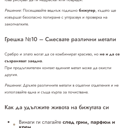
Решение:
Посещавайте веднъж годишно
бижутер
, където ще
извършат безопасно полиране с ултразвук и проверка на
закопчалките.
Грешка №10 – Смесвате различни метали
Сребро и злато могат да се комбинират красиво, но
не и да се
съхраняват заедно
.
При продължителен контакт единият метал може да окисли
другия.
Решение:
Дръжте различните метали в отделни отделения и не
използвайте една и съща кърпа за почистване.
Как да удължите живота на бижутата си
Винаги ги слагайте
след грим, парфюм и
крем
.