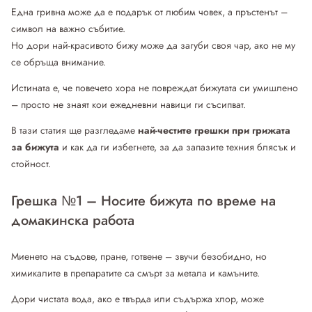
Една гривна може да е подарък от любим човек, а пръстенът –
символ на важно събитие.
Но дори най-красивото бижу може да загуби своя чар, ако не му
се обръща внимание.
Истината е, че повечето хора не повреждат бижутата си умишлено
– просто не знаят кои ежедневни навици ги съсипват.
В тази статия ще разгледаме
най-честите грешки при грижата
за бижута
и как да ги избегнете, за да запазите техния блясък и
стойност.
Грешка №1 – Носите бижута по време на
домакинска работа
Миенето на съдове, пране, готвене – звучи безобидно, но
химикалите в препаратите са смърт за метала и камъните.
Дори чистата вода, ако е твърда или съдържа хлор, може