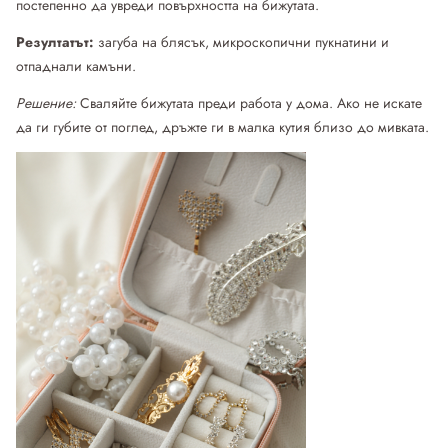
постепенно да увреди повърхността на бижутата.
Резултатът:
загуба на блясък, микроскопични пукнатини и
отпаднали камъни.
Решение:
Сваляйте бижутата преди работа у дома. Ако не искате
да ги губите от поглед, дръжте ги в малка кутия близо до мивката.