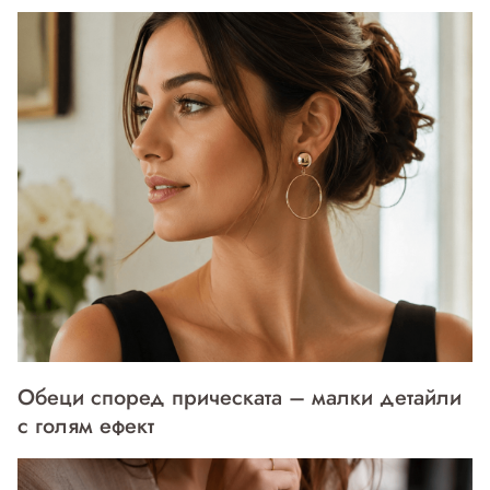
Обеци според прическата – малки детайли
с голям ефект