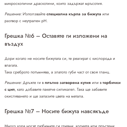
микроскопични драскотини, които задържат мръсотия.
Решение:
Използвайте
специална кърпа за бижута
или
разтвор с неутрален pH.
Грешка №6 – Оставяте ги изложени на
въздух
Дори когато не носите бижутата си, те реагират с кислорода и
влагата.
Така среброто потъмнява, а златото губи част от своя гланц.
Решение:
Дръжте ги в
плътно затворена кутия
или в
торбички
с цип
, като добавите пакетче силикагел. Така ще забавите
окисляването и ще запазите цвета на метала.
Грешка №7 – Носите бижута навсякъде
Много хора носят любимите си гривни, колиета или пръстени