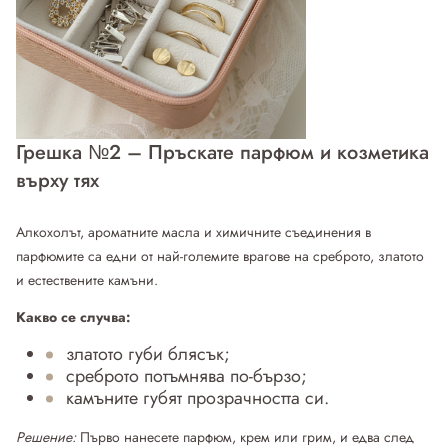
Грешка №2 – Пръскате парфюм и козметика
върху тях
Алкохолът, ароматните масла и химичните съединения в
парфюмите са едни от най-големите врагове на среброто, златото
и естествените камъни.
Какво се случва:
златото губи блясък;
среброто потъмнява по-бързо;
камъните губят прозрачността си.
Решение:
Първо нанесете парфюм, крем или грим, и едва след