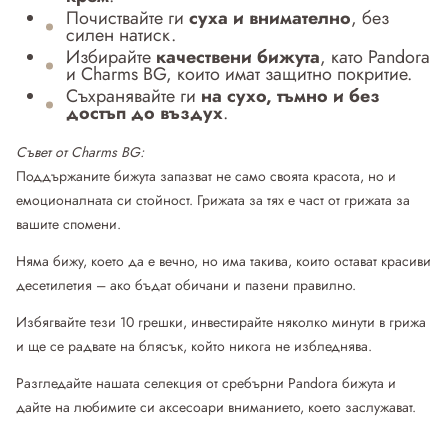
Почиствайте ги
суха и внимателно
, без
силен натиск.
Избирайте
качествени бижута
, като Pandora
и Charms BG, които имат защитно покритие.
Съхранявайте ги
на сухо, тъмно и без
достъп до въздух
.
Съвет от Charms BG:
Поддържаните бижута запазват не само своята красота, но и
емоционалната си стойност. Грижата за тях е част от грижата за
вашите спомени.
Няма бижу, което да е вечно, но има такива, които остават красиви
десетилетия – ако бъдат обичани и пазени правилно.
Избягвайте тези 10 грешки, инвестирайте няколко минути в грижа
и ще се радвате на блясък, който никога не избледнява.
Разгледайте нашата селекция от
сребърни Pandora бижута
и
дайте на любимите си аксесоари вниманието, което заслужават.