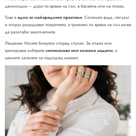
денонощно – дори по време на сън, в басейна или на плажа.
Това е
една от най-вредните практики
. Солената вода, пясъкът
и хлорът разрушават покритието, а триенето по време на сън може
да разхлаби закопчалките.
Решение:
Носете бижутата според случая. За плажа или
тренировка изберете
силиконови или кожени модели
, а
ценните запазете за подходящ момент.