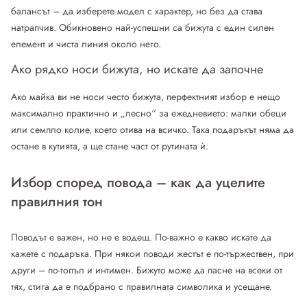
балансът – да изберете модел с характер, но без да става
натрапчив. Обикновено най-успешни са бижута с един силен
елемент и чиста линия около него.
Ако рядко носи бижута, но искате да започне
Ако майка ви не носи често бижута, перфектният избор е нещо
максимално практично и „лесно“ за ежедневието: малки обеци
или семпло колие, което отива на всичко. Така подаръкът няма да
остане в кутията, а ще стане част от рутината ѝ.
Избор според повода – как да уцелите
правилния тон
Поводът е важен, но не е водещ. По-важно е какво искате да
кажете с подаръка. При някои поводи жестът е по-тържествен, при
други – по-топъл и интимен. Бижуто може да пасне на всеки от
тях, стига да е подбрано с правилната символика и усещане.