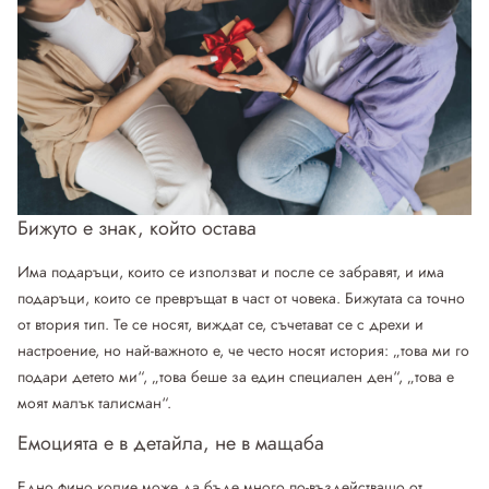
Бижуто е знак, който остава
Има подаръци, които се използват и после се забравят, и има
подаръци, които се превръщат в част от човека. Бижутата са точно
от втория тип. Те се носят, виждат се, съчетават се с дрехи и
настроение, но най-важното е, че често носят история: „това ми го
подари детето ми“, „това беше за един специален ден“, „това е
моят малък талисман“.
Емоцията е в детайла, не в мащаба
Едно фино колие може да бъде много по-въздействащо от