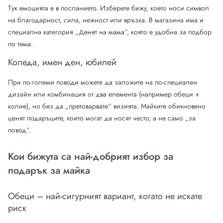
Тук емоцията е в посланието. Изберете бижу, което носи символ
на благодарност, сила, нежност или връзка. В магазина има и
специална категория „Денят на мама“, която е удобна за подбор
по тема.
Коледа, имен ден, юбилей
При по-големи поводи можете да заложите на по-специален
дизайн или комбинация от два елемента (например обеци +
колие), но без да „претоварвате“ визията. Майките обикновено
ценят подаръците, които могат да носят често, а не само „за
повод“.
Кои бижута са най-добрият избор за
подарък за майка
Обеци – най-сигурният вариант, когато не искате
риск