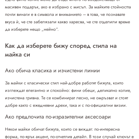
масивен подарък, ако е избрано с мисъл. За майките стойността
почти винаги е в символа и вниманието – в това, че познавате
вкуса ѝ, че сте забелязали какво харесва, че сте отделили време
да изберете нещо „нейно“.
Как да изберете бижу според стила на
майка си
Ако обича класика и изчистени линии
За майки с класически стил най-добре работят бижута, които
изглеждат елегантно и спокойно: фини обеци, деликатно колие,
изчистена гривна. Те се комбинират лесно, не омръзват и стоят
добре както с ежедневни дрехи, така и с по-официални визии.
Ако предпочита по-изразителни аксесоари
Някои майки обичат бижута, които се виждат: по-интересна
форма, по-ярък акцент, по-отчетлив детайл. В този случай ключът е