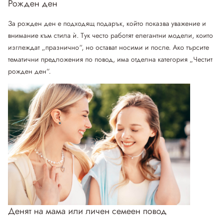
Рожден ден
За рожден ден е подходящ подарък, който показва уважение и
внимание към стила ѝ. Тук често работят елегантни модели, които
изглеждат „празнично“, но остават носими и после. Ако търсите
тематични предложения по повод, има отделна категория „Честит
рожден ден“.
Денят на мама или личен семеен повод