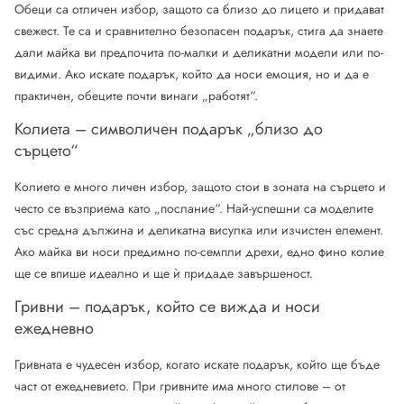
Обеци
са отличен избор, защото са близо до лицето и придават
свежест. Те са и сравнително безопасен подарък, стига да знаете
дали майка ви предпочита по-малки и деликатни модели или по-
видими. Ако искате подарък, който да носи емоция, но и да е
практичен, обеците почти винаги „работят“.
Колиета – символичен подарък „близо до
сърцето“
Колието
е много личен избор, защото стои в зоната на сърцето и
често се възприема като „послание“. Най-успешни са моделите
със средна дължина и деликатна висулка или изчистен елемент.
Ако майка ви носи предимно по-семпли дрехи, едно фино колие
ще се впише идеално и ще ѝ придаде завършеност.
Гривни – подарък, който се вижда и носи
ежедневно
Гривната е чудесен избор, когато искате подарък, който ще бъде
част от ежедневието. При
гривните
има много стилове – от