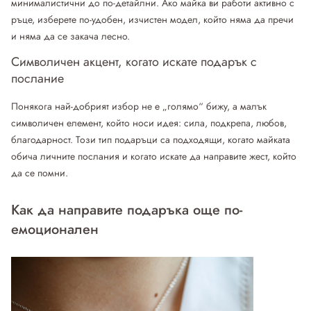
минималистични до по-детайлни. Ако майка ви работи активно с
ръце, изберете по-удобен, изчистен модел, който няма да пречи
и няма да се закача лесно.
Символичен акцент, когато искате подарък с
послание
Понякога най-добрият избор не е „голямо“ бижу, а малък
символичен елемент, който носи идея: сила, подкрепа, любов,
благодарност. Този тип подаръци са подходящи, когато майката
обича личните послания и когато искате да направите жест, който
да се помни.
Как да направите подаръка още по-
емоционален