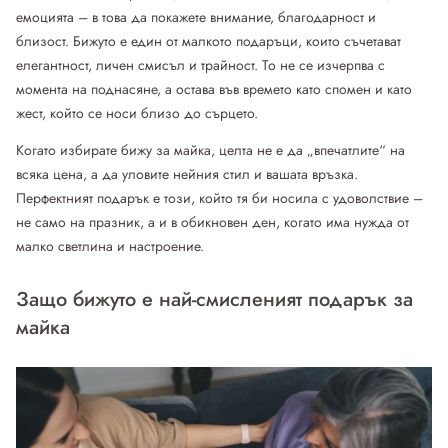
емоцията – в това да покажете внимание, благодарност и
близост. Бижуто е един от малкото подаръци, които съчетават
елегантност, личен смисъл и трайност. То не се изчерпва с
момента на поднасяне, а остава във времето като спомен и като
жест, който се носи близо до сърцето.
Когато избирате бижу за майка, целта не е да „впечатлите“ на
всяка цена, а да уловите нейния стил и вашата връзка.
Перфектният подарък е този, който тя би носила с удоволствие –
не само на празник, а и в обикновен ден, когато има нужда от
малко светлина и настроение.
Защо бижуто е най-смисленият подарък за
майка