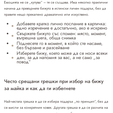
Емоцията не се „купува“ – тя се създава. Има няколко практични
начина да превърнете бижуто в истински личен подарък, без да
правите нещо прекалено драматично или изкуствено.
Добавете кратко лично послание в картичка:
едно изречение е достатъчно, ако е искрено
Свържете бижуто със спомен: място, момент,
вътрешна шега, обща снимка
Поднесете го в момент, в който сте насаме,
без бързане и разсейване
Изберете бижу, което може да се носи всеки
ден, за да напомня за вас, а не само „за
повод“
Често срещани грешки при избор на бижу
за майка и как да ги избегнете
Най-честата грешка е да се избира подарък „по принцип“, без да
се мисли за конкретния човек. Другата грешка е да се разчита на