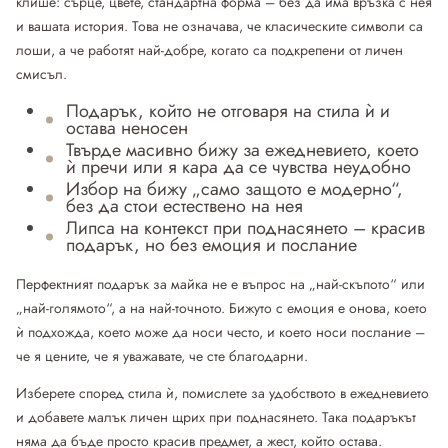
клише: сърце, цвете, стандартна форма – без да има връзка с нея
и вашата история. Това не означава, че класическите символи са
лоши, а че работят най-добре, когато са подкрепени от личен
смисъл.
Подарък, който не отговаря на стила ѝ и
остава неносен
Твърде масивно бижу за ежедневието, което
ѝ пречи или я кара да се чувства неудобно
Избор на бижу „само защото е модерно“,
без да стои естествено на нея
Липса на контекст при поднасянето – красив
подарък, но без емоция и послание
Перфектният подарък за майка не е въпрос на „най-скъпото“ или
„най-голямото“, а на най-точното. Бижуто с емоция е онова, което
ѝ подхожда, което може да носи често, и което носи послание –
че я цените, че я уважавате, че сте благодарни.
Изберете според стила ѝ, помислете за удобството в ежедневието
и добавете малък личен щрих при поднасянето. Така подаръкът
няма да бъде просто красив предмет, а жест, който остава.