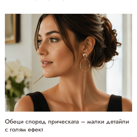
Обеци според прическата – малки детайли
с голям ефект