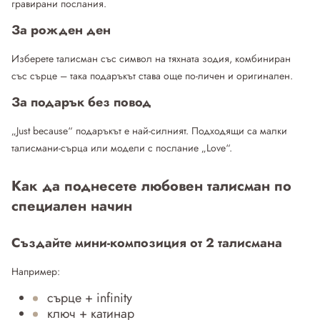
гравирани послания.
За рожден ден
Изберете талисман със символ на тяхната зодия, комбиниран
със сърце – така подаръкът става още по-личен и оригинален.
За подарък без повод
„Just because“ подаръкът е най-силният. Подходящи са малки
талисмани-сърца или модели с послание „Love“.
Как да поднесете любовен талисман по
специален начин
Създайте мини-композиция от 2 талисмана
Например:
сърце + infinity
ключ + катинар