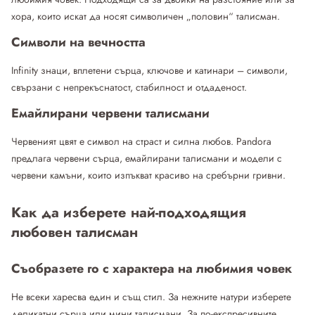
хора, които искат да носят символичен „половин“ талисман.
Символи на вечността
Infinity знаци, вплетени сърца, ключове и катинари – символи,
свързани с непрекъснатост, стабилност и отдаденост.
Емайлирани червени талисмани
Червеният цвят е символ на страст и силна любов. Pandora
предлага червени сърца, емайлирани талисмани и модели с
червени камъни, които изпъкват красиво на сребърни гривни.
Как да изберете най-подходящия
любовен талисман
Съобразете го с характера на любимия човек
Не всеки харесва един и същ стил. За нежните натури изберете
деликатни сърца или мини талисмани. За по-експресивните