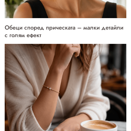
Обеци според прическата – малки детайли
с голям ефект