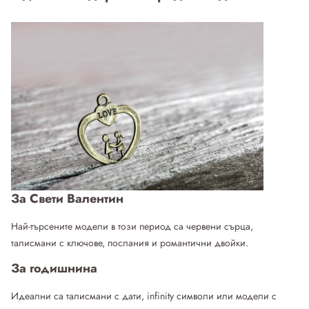
За Свети Валентин
Най-търсените модели в този период са червени сърца,
талисмани с ключове, послания и романтични двойки.
За годишнина
Идеални са талисмани с дати, infinity символи или модели с