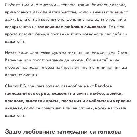
Любовта има много форми – топлота, грижа, близост, доверие,
привързаност и тихите малки жестове, които означават повече от
думи. Една от най-красивите тенденции в последните години е
подаряването на
талисмани с любовна символика
. Те не са
просто красиво бижу, а послание, което човек носи със себе си
всеки ден.
Независимо дали става дума за годишнина, рожден ден, Свети
Валентин или просто желание да кажете „Обичам те“, един
любовен талисман е сред най-трогателните и стилни начини да
изразите емоция.
Charms BG предлага голямо разнообразие от
Pandora
талисмани със сърца, символи на вечна любов, двойки,
ключове, ангелски крила, послания и емайлирани червени
акценти
, които се превръщат в личен спомен, носен на ръката
всеки ден.
Защо любовните талисмани са толкова