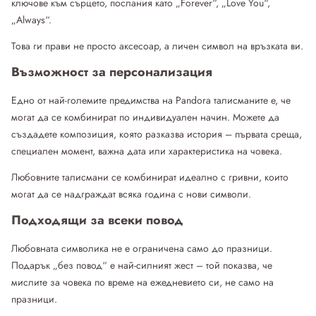
ключове към сърцето, послания като „Forever“, „Love You“,
„Always“.
Това ги прави не просто аксесоар, а личен символ на връзката ви.
Възможност за персонализация
Едно от най-големите предимства на Pandora талисманите е, че
могат да се комбинират по индивидуален начин. Можете да
създадете композиция, която разказва история – първата среща,
специален момент, важна дата или характеристика на човека.
Любовните талисмани се комбинират идеално с гривни, които
могат да се надграждат всяка година с нови символи.
Подходящи за всеки повод
Любовната символика не е ограничена само до празници.
Подарък „без повод“ е най-силният жест – той показва, че
мислите за човека по време на ежедневието си, не само на
празници.