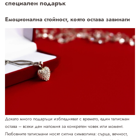
специален подарък
Емоционална стойност, която остава завинаги
Докато много подаръци избледняват с времето, един талисман
остава – всеки ден напомня за конкретен човек или момент.
Любовните талисмани носят силна символика: сърца, вечност,