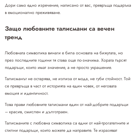
Дори само едно изречение, написано от вас, превръща подаръка
в емоционално преживяване.
Защо любовните талисмани са вечен
тренд
Любовната символика винаги е била основата на бижутата, но
през последните години тя става още по-значима. Хората търсят
подаръци, които имат значение, а не просто украшение.
Талисманът не остарява, не излиза от мода, не губи стойност. Той
се превръща в част от историята на един човек, от неговата
емоция и идентичност.
Това прави любовните талисмани един от най-добрите подаръци
– красив, смислен и дълготраен.
Талисманите с любовна символика са едни от най-трогателните и
стилни подаръци, които можете да направите. Те изразяват