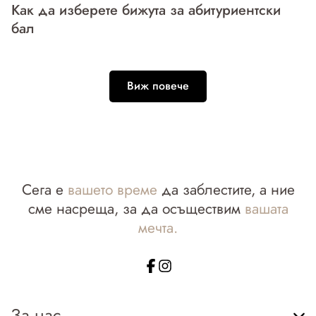
Как да изберете бижута за абитуриентски
бал
Виж повече
Сега е
вашето време
да заблестите, а ние
сме насреща, за да осъществим
вашата
мечта.
За нас