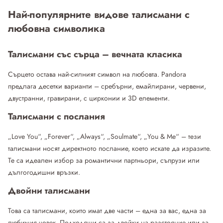
Най-популярните видове талисмани с
любовна символика
Талисмани със сърца – вечната класика
Сърцето остава най-силният символ на любовта. Pandora
предлага десетки варианти – сребърни, емайлирани, червени,
двустранни, гравирани, с цирконии и 3D елементи.
Талисмани с послания
„Love You“, „Forever“, „Always“, „Soulmate“, „You & Me“ – тези
талисмани носят директното послание, което искате да изразите.
Те са идеален избор за романтични партньори, съпрузи или
дългогодишни връзки.
Двойни талисмани
Това са талисмани, които имат две части – една за вас, една за
любимия човек. Подходящи са за двойки на разстояние или за