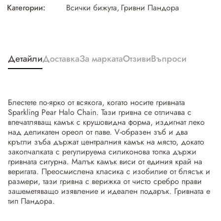
Категории:
Всички бижута
,
Гривни Пандора
Детайли
Доставка
За марката
Отзиви
Въпроси
Блестете по-ярко от всякога, когато носите гривната
Sparkling Pear Halo Chain. Тази гривна се отличава с
впечатляващ камък с крушовидна форма, издигнат леко
над деликатен ореол от паве. V-образен зъб и два
кръгли зъба държат централния камък на място, докато
закопчалката с регулируема силиконова топка държи
гривната сигурна. Малък камък виси от единия край на
веригата. Преосмислена класика с изобилие от блясък и
размери, тази гривна с верижка от чисто сребро прави
зашеметяващо изявление и идеален подарък. Гривната е
тип Пандора.