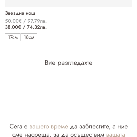
Звездна нощ
М
50.00€ / 97.79лв.
5
38.00€ / 74.32лв.
3
17см
18см
Вие разгледахте
Сега е
вашето време
да заблестите, а ние
сме насреща, за да осъществим
вашата