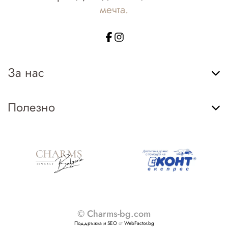
мечта.
За нас
Полезно
© Charms-bg.com
Поддръжка и SEO
от
WebFactor.bg