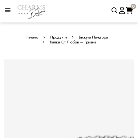
0
Начало
Продукти
Бижута Пандора
Капки От Любов – Гривна