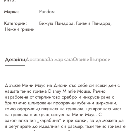
Марка:
Pandora
Категории:
Бижута Пандора
,
Гривни Пандора
,
Нежни гривни
Детайли
Доставка
За марката
Отзиви
Въпроси
Дръжте Мини Маус на Дисни със себе си всеки ден с
нашата тенис гривна Disney Minnie Mouse. Ръчно
изработена от стерлингово сребро и инкрустирана с
брилянтно шлифовани прозрачни кубични цирконии,
които оформят дължината на гривната, централната част
на гривната е искрящ силует на Мини Маус. С
закопчалка тип „карабина“ и три халки, за да можете да
я регулирате до идеалния си размер, тази тенис гривна е