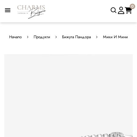
0
Начало
Продукти
Бижута Пандора
Мики И Мини