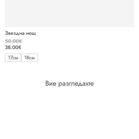
Звездна нощ
С
50.00€
5
38.00€
3
17см
18см
Вие разгледахте