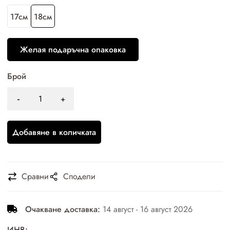
17см
18см
Желая подаръчна опаковка
Брой
Добавяне в количката
Сравни
Сподели
Очакване доставка:
14 август - 16 август 2026
ИНВ: