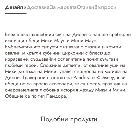
Детайли
Доставка
За марката
Отзиви
Въпроси
Влезте във вълшебния свят на Дисни с нашите сребърни
искрящи обеци Мики Маус и Мини Маус.
Емблематичните силуети оживяват с овални и кръгли
овални и кръгли кубични цирконии с блестящо
изрязване, създавайки ослепителна почит към тези
любими герои. Сложните детайли, от овалните уши на
Мики до лъка на Мини, улавят същността на магията на
Дисни. Гравирани с логото на Pandora и ©Disney, тези
обеци не са просто аксесоари; те са носим празник на
очарователната любовна история между Мики и Мини.
Обеците са по тип Пандора.
Подобни продукти