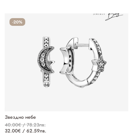
-20%
Звездно небе
Л
40.00€ / 78.23лв.
37
32.00€ / 62.59лв.
27