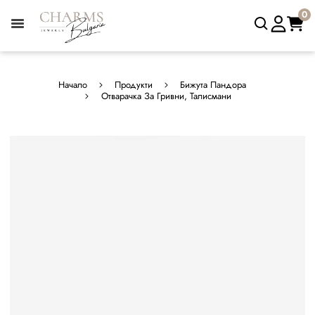
0
Начало
Продукти
Бижута Пандора
Отварачка За Гривни, Талисмани