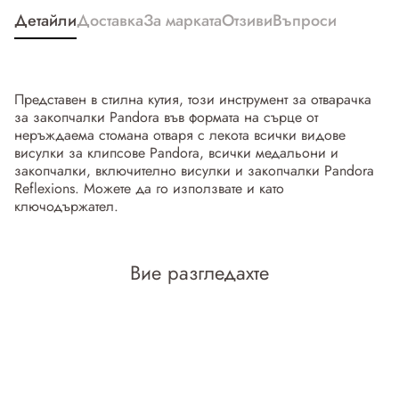
Детайли
Доставка
За марката
Отзиви
Въпроси
Представен в стилна кутия, този инструмент за отварачка
за закопчалки Pandora във формата на сърце от
неръждаема стомана отваря с лекота всички видове
висулки за клипсове Pandora, всички медальони и
закопчалки, включително висулки и закопчалки Pandora
Reflexions. Можете да го използвате и като
ключодържател.
Вие разгледахте