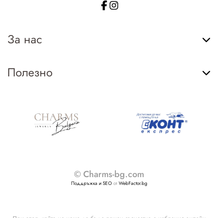
За нас
Полезно
© Charms-bg.com
Поддръжка и SEO
от
WebFactor.bg