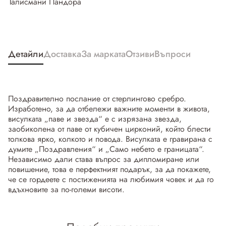
Талисмани Пандора
Детайли
Доставка
За марката
Отзиви
Въпроси
Поздравително послание от стерлингово сребро.
Изработено, за да отбележи важните моменти в живота,
висулката „паве и звезда“ е с изрязана звезда,
заобиколена от паве от кубичен цирконий, който блести
толкова ярко, колкото и повода. Висулката е гравирана с
думите „Поздравления“ и „Само небето е границата“.
Независимо дали става въпрос за дипломиране или
повишение, това е перфектният подарък, за да покажете,
че се гордеете с постиженията на любимия човек и да го
вдъхновите за по-големи висоти.