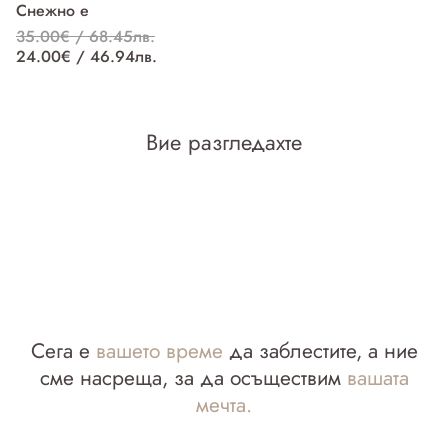
Снежно е
С
35.00€ / 68.45лв.
3
24.00€ / 46.94лв.
2
Вие разгледахте
Сега е
вашето време
да заблестите, а ние
сме насреща, за да осъществим
вашата
мечта.