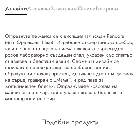
Детайли
Доставка
За марката
Отзиви
Въпроси
Отпразнувайте майка си с висящия талисман Pandora
Mum Opalescent Heart. Изработен от стерлингово сребро,
този стоплящ сърцето талисман включва сърцевиден
розов лабораторно създаден опал, украсен със спектър
от цветове и блестящи ивици. Сложният дизайн се
отличава с припокриващи се сребърни линии,
образуващи скачащ пръстен, деликатен диск във формата
на сърце, гравиран с „Мама“, и ред паве за
допълнителен блясък. Отпразнувайте красотата на
майчинството с чар, който улавя неговото богатство и
многостранни истории.
Подобни продукти