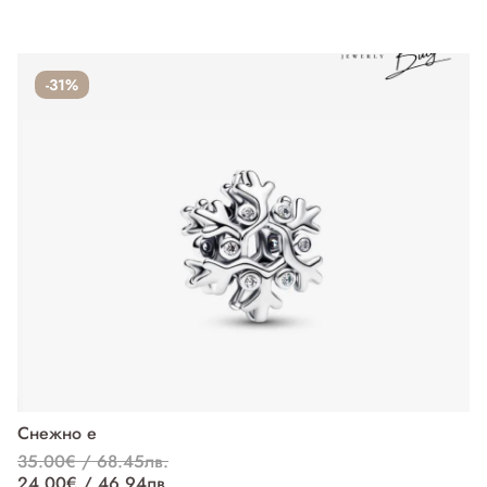
-31%
Снежно е
П
35.00€ / 68.45лв.
37
24.00€ / 46.94лв.
27