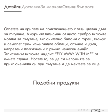
Детайли
Доставка
За марката
Отзиви
Въпроси
Отлетете на крилете на приключението с тази цветна дъга
за пътуване. Ажурният талисман от чисто сребро включва
мотиви за пътуване, включително балони с горещ въздух
и самолет сред издигнатите облаци, слънце и дъга,
направени по-жизнени с ръчно нанесен емайл.
Талисманът включва надпис "FLY AWAY WITH ME" от
едната страна. Носете го, за да си напомняте за
приключенията си при пътуване и да мечтаете за още.
Подобни продукти