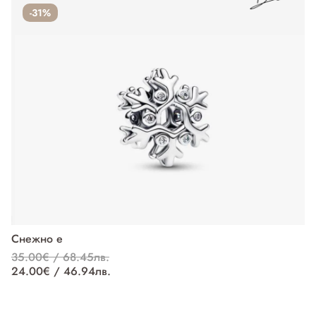
-31%
Снежно е
П
35.00€ / 68.45лв.
37
24.00€ / 46.94лв.
27