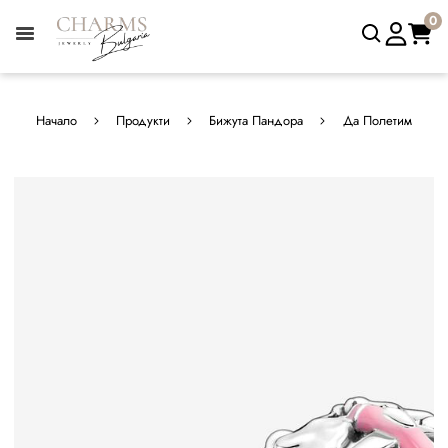
0
Начало
Продукти
Бижута Пандора
Да Полетим