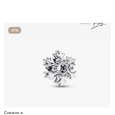
-31%
Снежно е
П