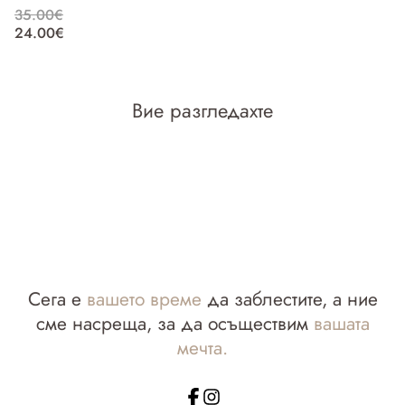
35.00€
3
24.00€
2
Вие разгледахте
Сега е
вашето време
да заблестите, а ние
сме насреща, за да осъществим
вашата
мечта.