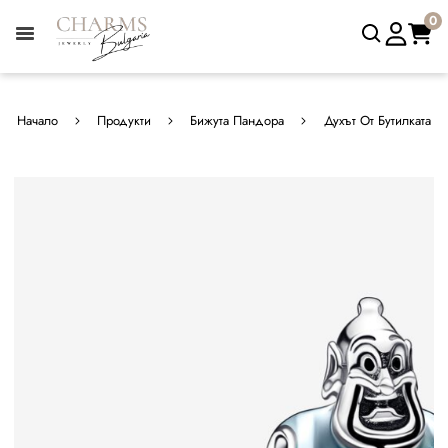
0
Начало
Продукти
Бижута Пандора
Духът От Бутилката