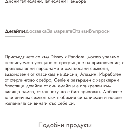
Дисни талисмани
,
Талисмани Пандора
Детайли
Доставка
За марката
Отзиви
Въпроси
Присъединете се към Disney x Pandora, докато улавяме
неописуемото усещане от прегръщане на приключение, с
привлекателни персонажи и омагьосани символи,
вдъхновени от класиката на Дисни, Аладин. Изработен
от стерлингово сребро, Genie е завършен с характерни
блестящи детайли от син емайл и е прикрепен към
висяща лампа, сякаш току-що е бил призован. Добавете
този значим символ към любимия си талисман и носете
желанията си винаги със себе си.
Подобни продукти