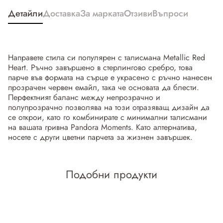
Детайли
Доставка
За марката
Отзиви
Въпроси
Направете стила си популярен с талисмана Metallic Red
Heart. Ръчно завършено в стерлингово сребро, това
парче във формата на сърце е украсено с ръчно нанесен
прозрачен червен емайл, така че основата да блести.
Перфектният баланс между непрозрачно и
полупрозрачно позволява на този отразяващ дизайн да
се открои, като го комбинирате с минимални талисмани
на вашата гривна Pandora Moments. Като алтернатива,
носете с други цветни парчета за жизнен завършек.
Подобни продукти