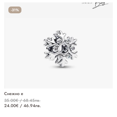
-31%
Снежно е
П
35.00€ / 68.45лв.
37
24.00€ / 46.94лв.
27