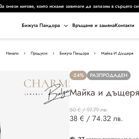
За онези мигове, които искаме завинаги да запазим в сърцето си
Бижута Пандора
Връщане и замяна
Контакти
Начало
Продукти
Бижута Пандора
Майка И Дъщеря
-24%
РАЗПРОДАДЕН
Майка и дъщер
50 € / 97.79 лв.
38 € / 74.32 лв.
27
човека разглеждат в мо