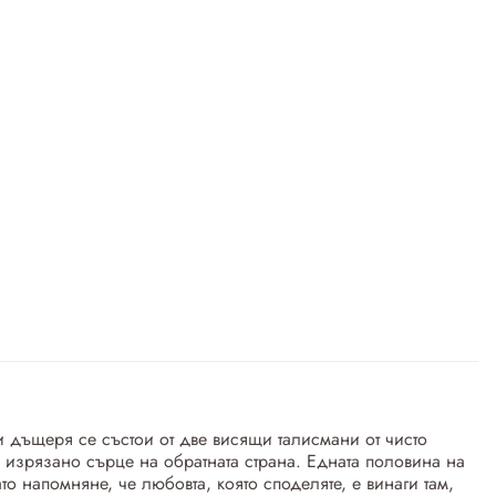
 дъщеря се състои от две висящи талисмани от чисто
 изрязано сърце на обратната страна. Едната половина на
о напомняне, че любовта, която споделяте, е винаги там,