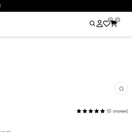
!
0
0
я
(0 отзиви)
мента