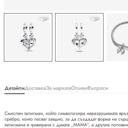
Детайли
Доставка
За марката
Отзиви
Въпроси
Смислен талисман, който символизира неразрушимата връз
сребро, които пасват заедно, за да създадат форма на сър
талисмана е гравирана с думата „МАМА“, а другата половин