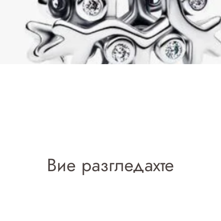
Добавяне в количката
Вие разгледахте