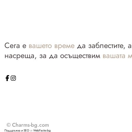
Сега е
вашето време
да заблестите, 
насреща, за да осъществим
вашата м
© Charms-bg.com
Поддръжка и SEO
от
WebFactor.bg