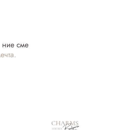
а ние сме
ечта.