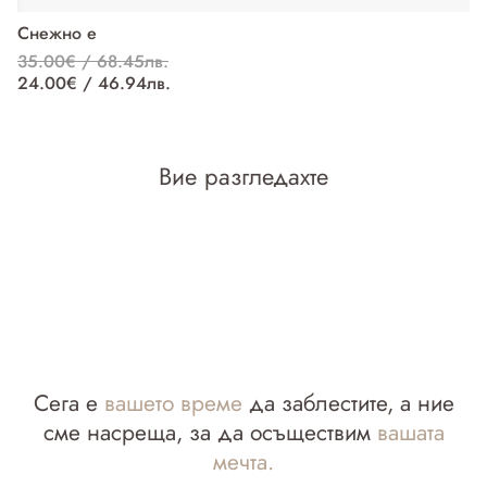
Снежно е
П
35.00€ / 68.45лв.
37
24.00€ / 46.94лв.
27
Вие разгледахте
Сега е
вашето време
да заблестите, а ние
сме насреща, за да осъществим
вашата
мечта.