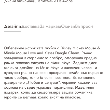
Дисни талисмани
,
Талисмани Пандора
Детайли
Доставка
За марката
Отзиви
Въпроси
Отбележете истинската любов с Disney Mickey Mouse &
Minnie Mouse Love and Kisses Dangle Charm. Ръчно
завършена в стерлингово сребро, отворената предна
рамка включва силуета на Мини Маус. Задният диск
включва детайли на Мики Маус и засенчен червен и
пурпурен ръчно нанесен прозрачен емайл със сърца от
чисто сребро, които блестят през него. Включително
гравирането „Любов и целувки“, червени камъни във
формата на сърце украсяват гаранцията. Идеалният
подарък, който да символизира вашата романтика,
героите се целуват, когато висят на пластове.