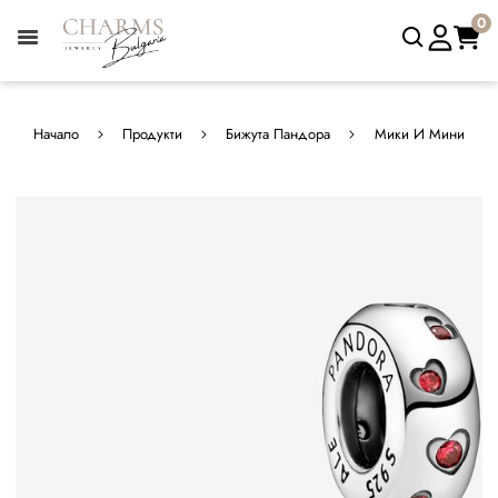
0
Начало
Продукти
Бижута Пандора
Мики И Мини