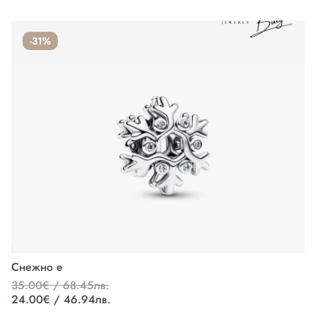
-31%
Снежно е
П
35.00€ / 68.45лв.
37
24.00€ / 46.94лв.
27