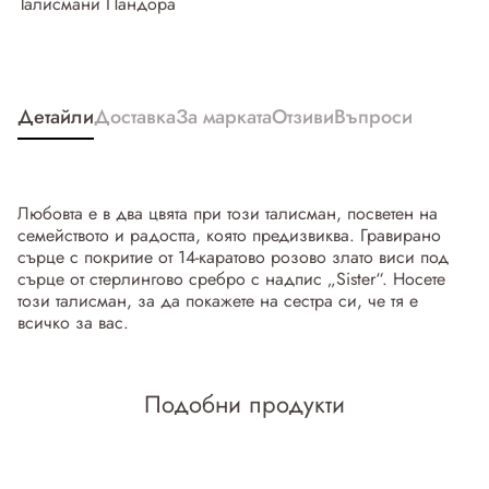
Талисмани Пандора
Детайли
Доставка
За марката
Отзиви
Въпроси
Любовта е в два цвята при този талисман, посветен на
семейството и радостта, която предизвиква. Гравирано
сърце с покритие от 14-каратово розово злато виси под
сърце от стерлингово сребро с надпис „Sister“. Носете
този талисман, за да покажете на сестра си, че тя е
всичко за вас.
Подобни продукти