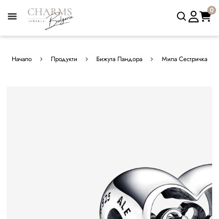
0
Начало
Продукти
Бижута Пандора
Мила Сестричка