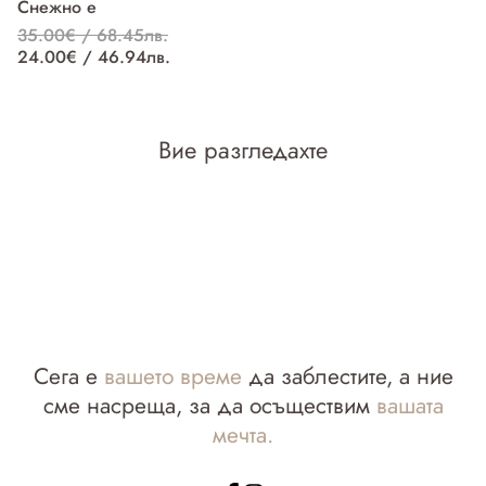
Снежно е
П
35.00€ / 68.45лв.
37
24.00€ / 46.94лв.
27
Вие разгледахте
Сега е
вашето време
да заблестите, а ние
сме насреща, за да осъществим
вашата
мечта.