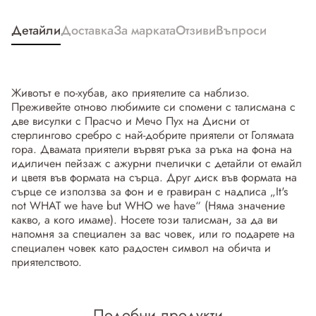
Детайли
Доставка
За марката
Отзиви
Въпроси
Животът е по-хубав, ако приятелите са наблизо.
Преживейте отново любимите си спомени с талисмана с
две висулки с Прасчо и Мечо Пух на Дисни от
стерлингово сребро с най-добрите приятели от Голямата
гора. Двамата приятели вървят ръка за ръка на фона на
идиличен пейзаж с ажурни пчелички с детайли от емайл
и цветя във формата на сърца. Друг диск във формата на
сърце се използва за фон и е гравиран с надписа „It's
not WHAT we have but WHO we have“ (Няма значение
какво, а кого имаме). Носете този талисман, за да ви
напомня за специален за вас човек, или го подарете на
специален човек като радостен символ на обичта и
приятелството.
Подобни продукти