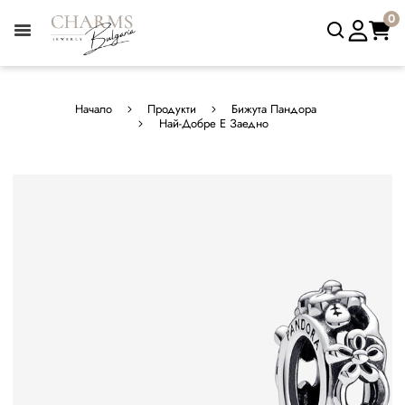
0
Начало
Продукти
Бижута Пандора
Най-Добре Е Заедно