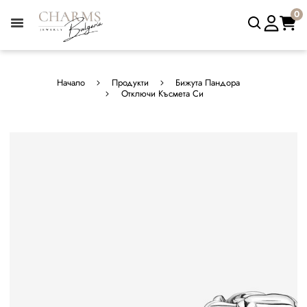
0
Начало
Продукти
Бижута Пандора
Отключи Късмета Си