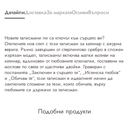
Детайли
Доставка
За марката
Отзиви
Въпроси
Новите талисмани ли са ключът към сърцето ви?
Отключете нов стил с този талисман за катинар с ажурна
верига. Ръчно завършен от стерлингово сребро в сложен
изрязан модел, талисманът включва малки мотиви на
катинар, вдъхновен от любовните ключалки, поставени на
мостове по света от щастливи двойки. Гравиран с
посланията „Заключен в сърцето ти“, „Истинска любов“
и „Обичам те“, този талисман е идеалният начин да
заключите спомени за тези, които обичате, върху
любимите си държачи за талисман.
Подобни продукти