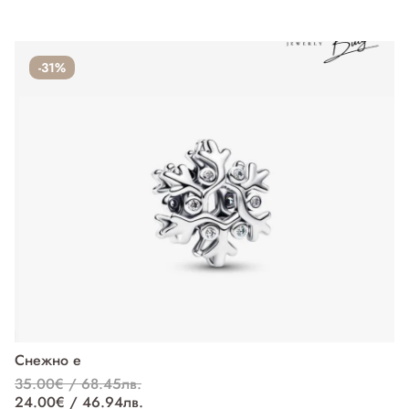
-31%
Снежно е
П
35.00€ / 68.45лв.
37
24.00€ / 46.94лв.
27