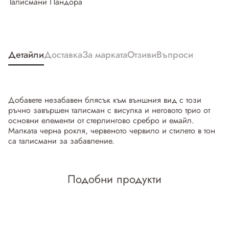
Талисмани Пандора
Детайли
Доставка
За марката
Отзиви
Въпроси
Добавете незабавен блясък към външния вид с този
ръчно завършен талисман с висулка и неговото трио от
основни елементи от стерлингово сребро и емайл.
Малката черна рокля, червеното червило и стилето в тон
са талисмани за забавление.
Подобни продукти