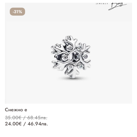
-31%
Снежно е
П
35.00€ / 68.45лв.
37
24.00€ / 46.94лв.
27