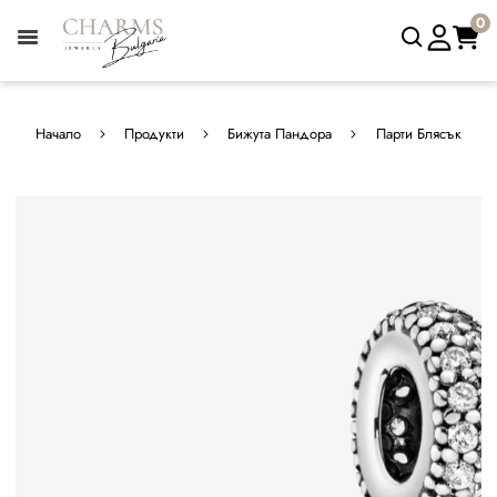
0
Начало
Продукти
Бижута Пандора
Парти Блясък