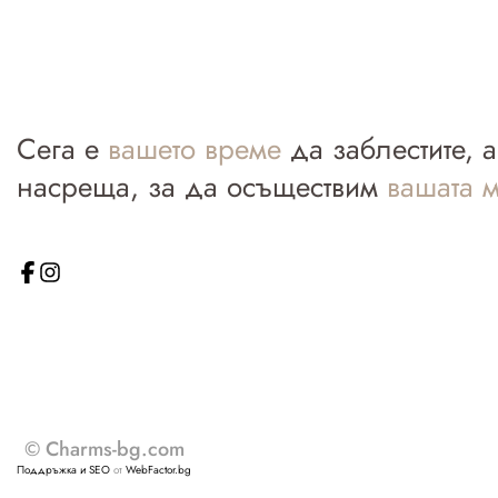
Сега е
вашето време
да заблестите, 
насреща, за да осъществим
вашата м
© Charms-bg.com
Поддръжка и SEO
от
WebFactor.bg