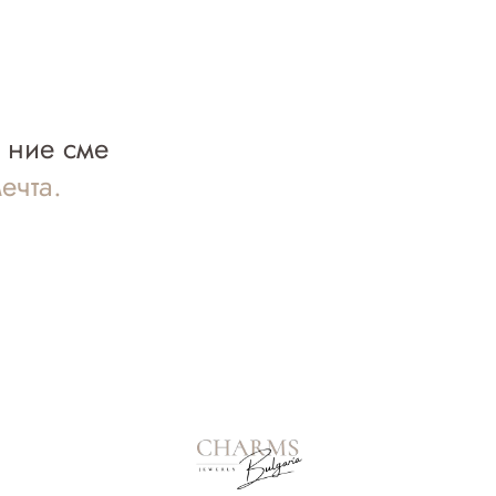
а ние сме
ечта.