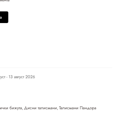
а
густ - 13 август 2026
ички бижута
,
Дисни талисмани
,
Талисмани Пандора