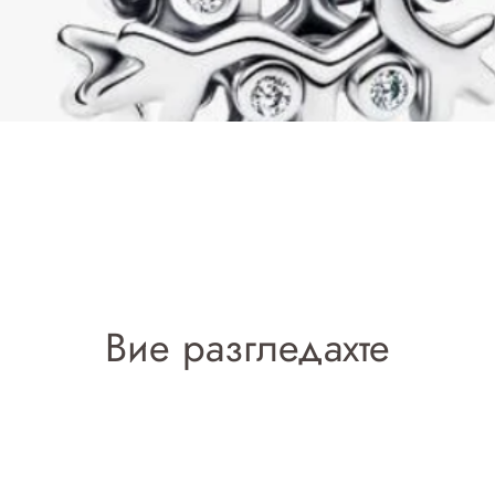
Добавяне в количката
Вие разгледахте