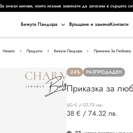
За онези мигове, които искаме завинаги да запазим в сърцето си
Бижута Пандора
Връщане и замяна
Контакти
Начало
Продукти
Бижута Пандора
Приказка За Любовта
-24%
РАЗПРОДАДЕН
Приказка за люб
50 € / 97.79 лв.
38 € / 74.32 лв.
27
човека разглеждат в мо