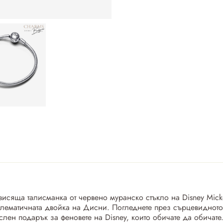
 висяща талисманка от червено муранско стъкло на Disney Mick
блематичната двойка на Дисни. Погледнете през сърцевидното 
лен подарък за феновете на Disney, които обичате да обичате