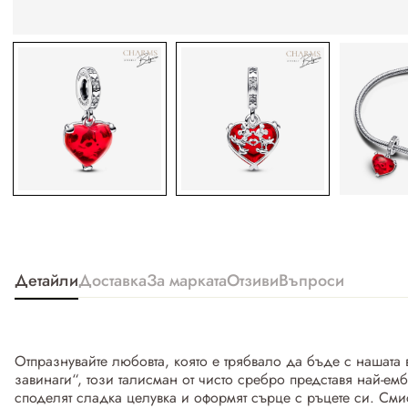
Детайли
Доставка
За марката
Отзиви
Въпроси
Отпразнувайте любовта, която е трябвало да бъде с нашата
завинаги“, този талисман от чисто сребро представя най-ем
споделят сладка целувка и оформят сърце с ръцете си. Смис