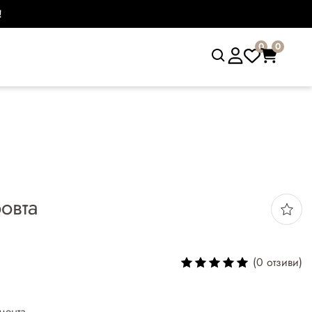
!
0
0
овта
(0 отзиви)
мента