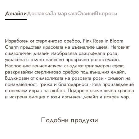
Детайли
Доставка
За марката
Отзиви
Въпроси
Изработен от стерлингово сребро, Pink Rose in Bloom
Charm представя красотата на цъфналите цветя. Неговият
символичен дизайн изобразява разцъфнала роза,
украсена с ръчно нанесен прозрачен розов емайл.
Наслоените венчелистчета създават триизмерен ефект,
разкривайки стерлингово сребро под външния емайл.
Вдъхновен от символиката на розовите рози - символ на
признателност, грижа и благодарност - това произведение
е осезаем израз на любов. Подарете късче вечна красота
и искрена емоция с този изтънчен детайл и искрен чар.
Подобни продукти