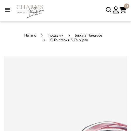
0
Начало
Продукти
Бижута Пандора
С България В Сърцето