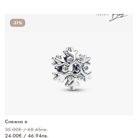
-31%
Снежно е
П
35.00€ / 68.45лв.
37
24.00€ / 46.94лв.
27