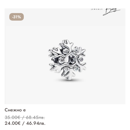
-31%
Снежно е
П
35.00€ / 68.45лв.
37
24.00€ / 46.94лв.
27