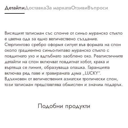
Детайли
Доставка
За марката
Отзиви
Въпроси
Висящият талисман със слонче от синьо муранско стъкло
е цветна ода за едно величествено създание.
Стерлингово сребро оформя силует във формата на слон
около градиентно синьо-лилаво муранско стъкло с
повдигнато ухо и вдлъбнато заоблено око. Реалистичните
детайли на слон включват повдигнат хобот, крака и
въртяща се линия, образуваща опашка. Гаранцията
включва ред паве и гравираната дума „LUCKY“.
Вдъхновен от величествения азиатски тропически слон,
този талисман представлява обмислен и значим подарък.
Подобни продукти