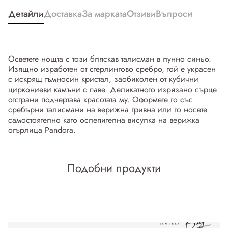
Детайли
Доставка
За марката
Отзиви
Въпроси
Осветете нощта с този бляскав талисман в лунно синьо.
Изящно изработен от стерлингово сребро, той е украсен
с искрящ тъмносин кристал, заобиколен от кубични
циркониеви камъни с паве. Деликатното изрязано сърце
отстрани подчертава красотата му. Оформете го със
сребърни талисмани на верижна гривна или го носете
самостоятелно като ослепителна висулка на верижка
огърлица Pandora.
Подобни продукти