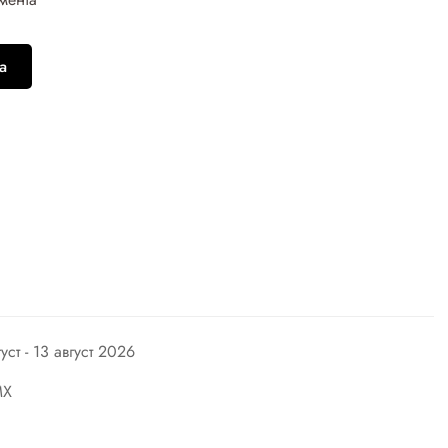
а
густ - 13 август 2026
MX