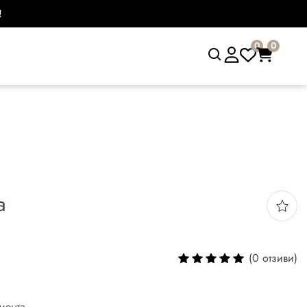
!
0
0
а
(0 отзиви)
мента