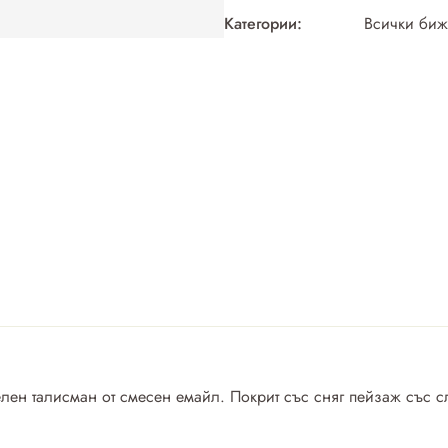
Категории:
Всички биж
телен талисман от смесен емайл. Покрит със сняг пейзаж със 