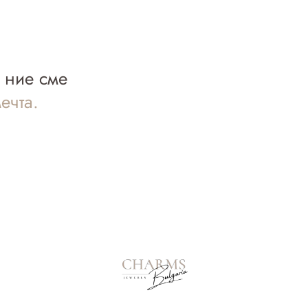
а ние сме
ечта.