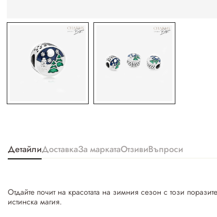
Детайли
Доставка
За марката
Отзиви
Въпроси
Отдайте почит на красотата на зимния сезон с този порази
истинска магия.