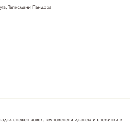
ута
,
Талисмани Пандора
сладък снежен човек, вечнозелени дървета и снежинки е