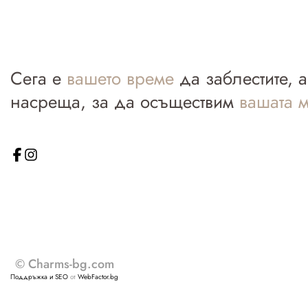
Сега е
вашето време
да заблестите, 
насреща, за да осъществим
вашата м
© Charms-bg.com
Поддръжка и SEO
от
WebFactor.bg