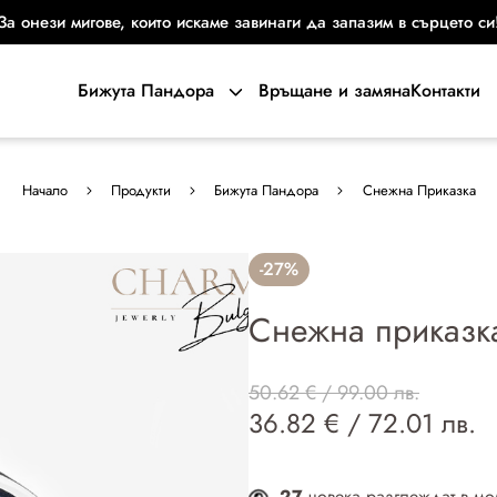
За онези мигове, които искаме завинаги да запазим в сърцето си
Бижута Пандора
Връщане и замяна
Контакти
Начало
Продукти
Бижута Пандора
Снежна Приказка
-27%
Снежна приказк
50.62 € / 99.00 лв.
36.82 € / 72.01 лв.
27
човека разглеждат в мо