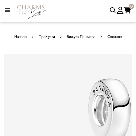
0
Начало
Продукти
Бижута Пандора
Свежест