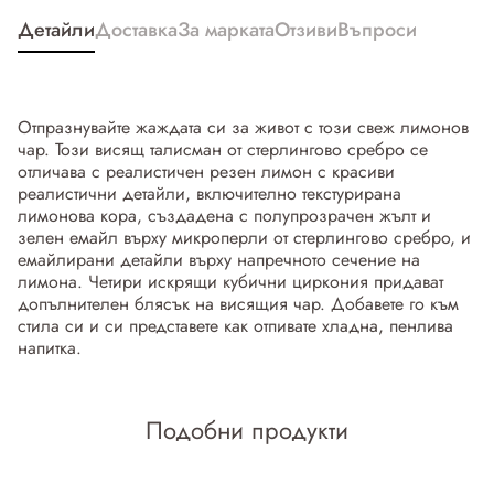
Детайли
Доставка
За марката
Отзиви
Въпроси
Отпразнувайте жаждата си за живот с този свеж лимонов
чар. Този висящ талисман от стерлингово сребро се
отличава с реалистичен резен лимон с красиви
реалистични детайли, включително текстурирана
лимонова кора, създадена с полупрозрачен жълт и
зелен емайл върху микроперли от стерлингово сребро, и
емайлирани детайли върху напречното сечение на
лимона. Четири искрящи кубични циркония придават
допълнителен блясък на висящия чар. Добавете го към
стила си и си представете как отпивате хладна, пенлива
напитка.
Подобни продукти