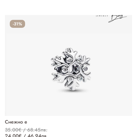
-31%
Снежно е
П
35.00€ / 68.45лв.
37
24.00€ / 46.94лв.
27