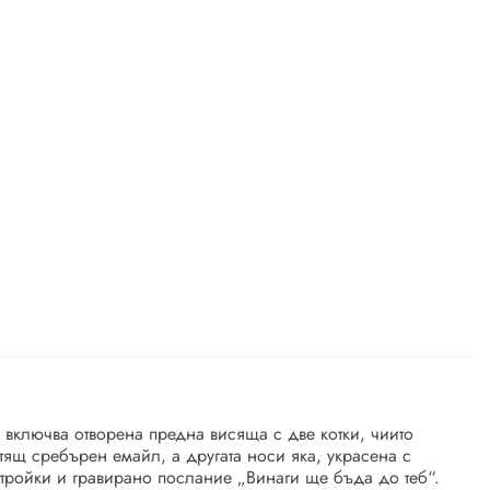
 включва отворена предна висяща с две котки, чиито
тящ сребърен емайл, а другата носи яка, украсена с
тройки и гравирано послание „Винаги ще бъда до теб“.