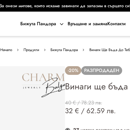
За онези мигове, които искаме завинаги да запазим в сърцето си
Бижута Пандора
Връщане и замяна
Контакти
Начало
Продукти
Бижута Пандора
Винаги Ще Бъда До Теб
-20%
РАЗПРОДАДЕН
Винаги ще бъда 
40 € / 78.23 лв.
32 € / 62.59 лв.
27
човека разглеждат в мо