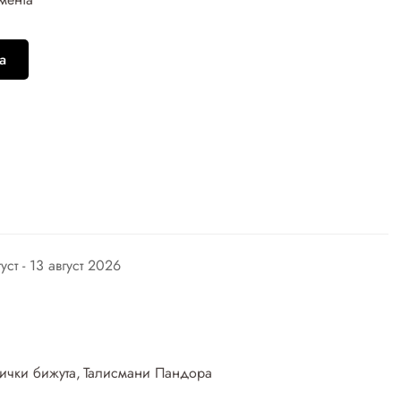
а
густ - 13 август 2026
ички бижута
,
Талисмани Пандора