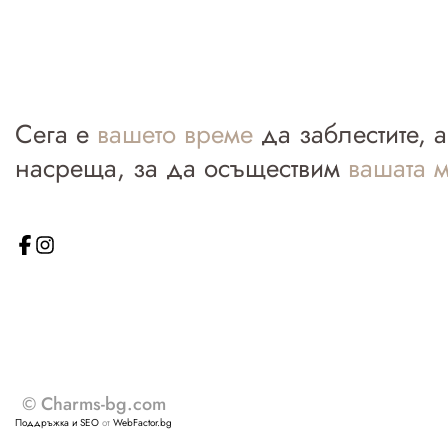
Сега е
вашето време
да заблестите, 
насреща, за да осъществим
вашата м
© Charms-bg.com
Поддръжка и SEO
от
WebFactor.bg