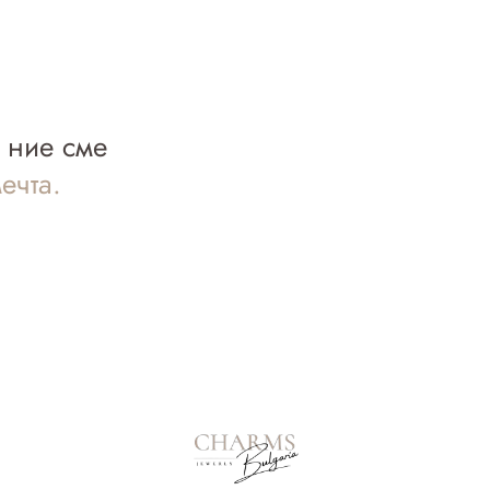
а ние сме
ечта.