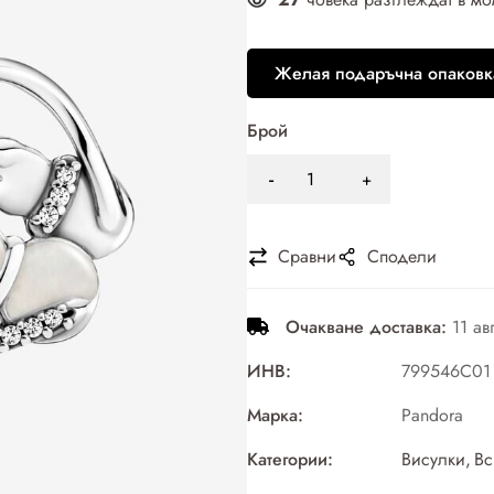
Желая подаръчна опаковк
Брой
Сравни
Сподели
Очакване доставка:
11 ав
ИНВ:
799546C01
Марка:
Pandora
Категории:
Висулки
,
Вс