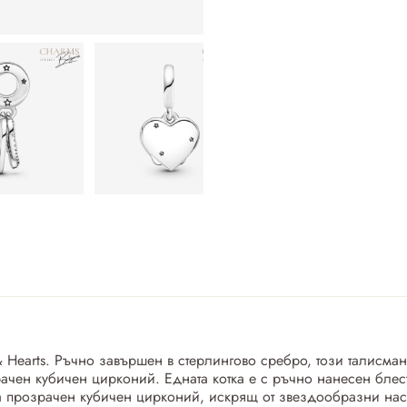
 Hearts. Ръчно завършен в стерлингово сребро, този талисман
рачен кубичен цирконий. Едната котка е с ръчно нанесен блес
а прозрачен кубичен цирконий, искрящ от звездообразни нас