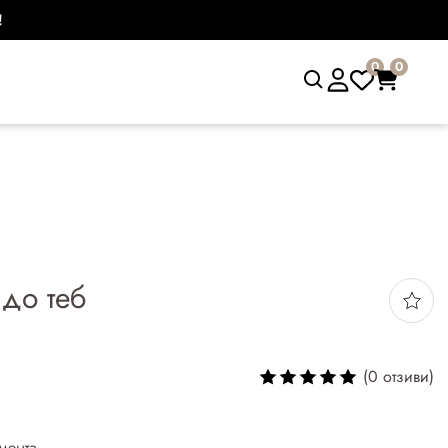
!
0
0
до теб
(0 отзиви)
мента