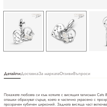
Детайли
Доставка
За марката
Отзиви
Въпроси
Покажете любовта си към котките с висящия талисман Cats &
опашки образуват сърце, което е частично украсено с проз
прозрачен кубичен цирконий. Задната висяща част включв