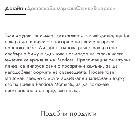
Детайли
Доставка
За марката
Отзиви
Въпроси
Този ажурен талисман, вдъхновен от съзвездията, ще Ви
накара да потърсите отговорите на своите въпроси в
нощното небе. Дизайнът на това ръчно завършено
сребърно бижу е вдъхновен от модел на галактическа
тематика от архивите на Pandora. Преплитащите се ажурни
линии са инкрустирани с прозрачни камъни, за да
наподобяват формите на съзвездията. Носете този
талисман заедно с други зодиакални талисмани върху
своята гривна Pandora Moments, за да покажете
преклонението си пред вселената.
Подобни продукти