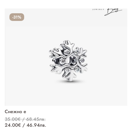
-31%
Снежно е
П
35.00€ / 68.45лв.
37
24.00€ / 46.94лв.
27